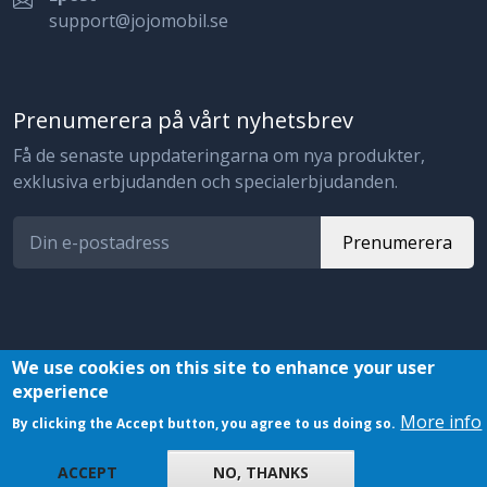
support@jojomobil.se
Prenumerera på vårt nyhetsbrev
Få de senaste uppdateringarna om nya produkter,
exklusiva erbjudanden och specialerbjudanden.
Prenumerera
We use cookies on this site to enhance your user
experience
© 2023 JojoMobil. All rights reserved.
More info
By clicking the Accept button, you agree to us doing so.
ACCEPT
NO, THANKS