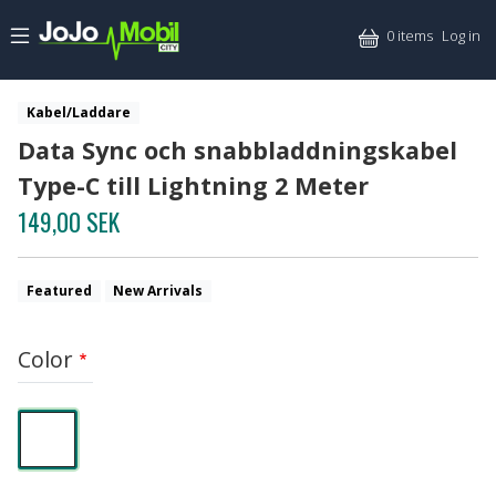
Skip to main content
Mitt
0 items
Log in
Kabel/Laddare
Data Sync och snabbladdningskabel
Type-C till Lightning 2 Meter
149,00 SEK
Featured
New Arrivals
Color