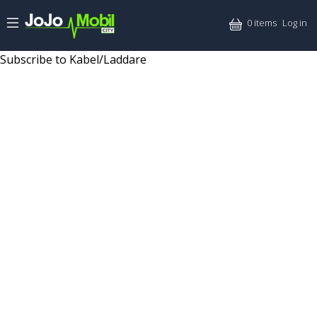
Skip to main content
Mitt
0 items
Log in
Subscribe to Kabel/Laddare