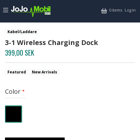
Skip to main content
Mitt
0 items
Log in
Kabel/Laddare
3-1 Wireless Charging Dock
399,00 SEK
Featured
New Arrivals
Color