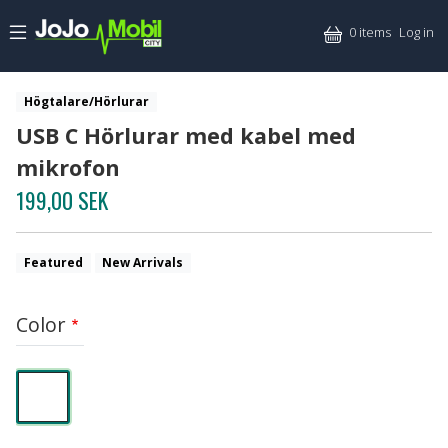
Skip to main content
Mitt
0 items
Log in
Högtalare/Hörlurar
USB C Hörlurar med kabel med
mikrofon
199,00 SEK
Featured
New Arrivals
Color