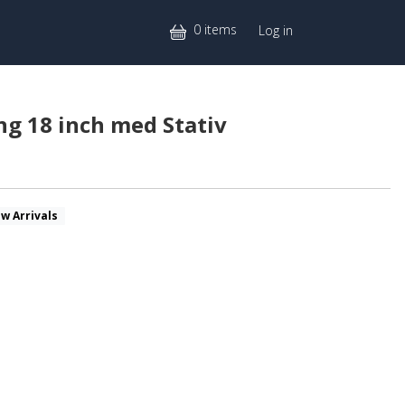
Mitt konto
0 items
Log in
ing 18 inch med Stativ
w Arrivals