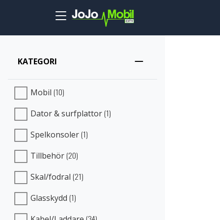
Skip to main content
KATEGORI
(10)
Mobil
(1)
Dator & surfplattor
(1)
Spelkonsoler
(20)
Tillbehör
(21)
Skal/fodral
(1)
Glasskydd
(34)
Kabel/Laddare