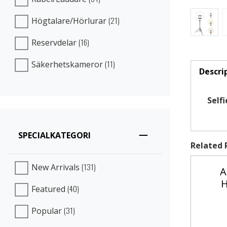
(21)
Högtalare/Hörlurar
(16)
Reservdelar
(11)
Säkerhetskameror
Descri
(active 
Self
SPECIALKATEGORI
Related 
(131)
New Arrivals
A
H
(40)
Featured
(31)
Popular