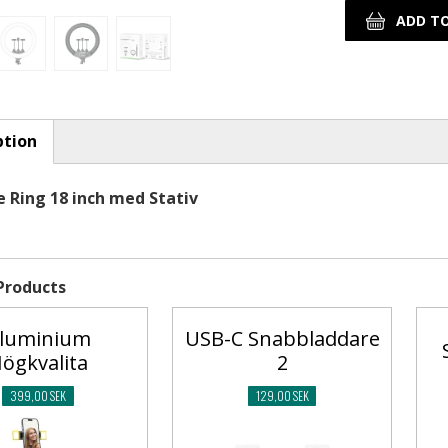
ption
tab)
ie Ring 18 inch med Stativ
Products
luminium
USB-C Snabbladdare
ögkvalita
2
399,00 SEK
129,00 SEK