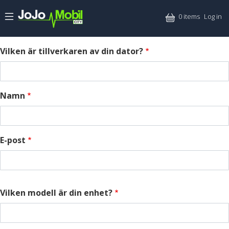
Skip to main content
Mitt
0 items
Log in
Vilken är tillverkaren av din dator?
Namn
E-post
Vilken modell är din enhet?