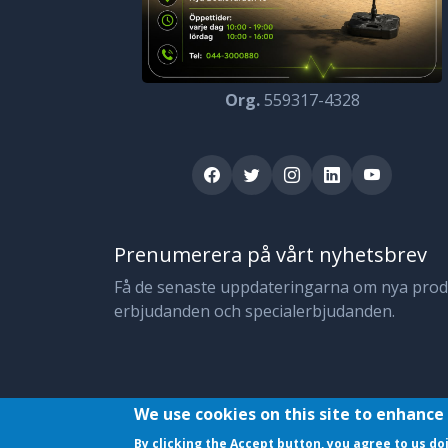
Org.
559317-4328
Prenumerera på vårt nyhetsbrev
Få de senaste uppdateringarna om nya produ
erbjudanden och specialerbjudanden.
We use cookies on this site to enhance
© 2023 JojoMobil. All rights reserved.
By clicking the Accept button, you agree to us do