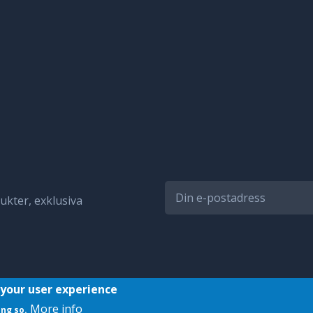
kter, exklusiva
 your user experience
More info
ing so.