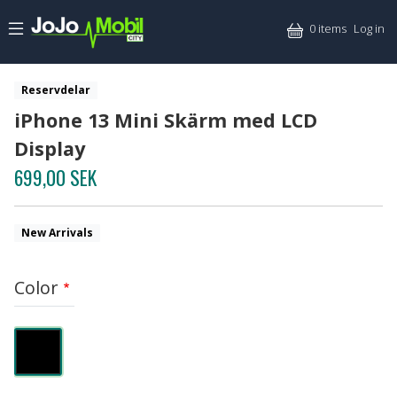
Skip to main content
Mitt
0 items
Log in
Reservdelar
iPhone 13 Mini Skärm med LCD
Display
699,00 SEK
New Arrivals
Color