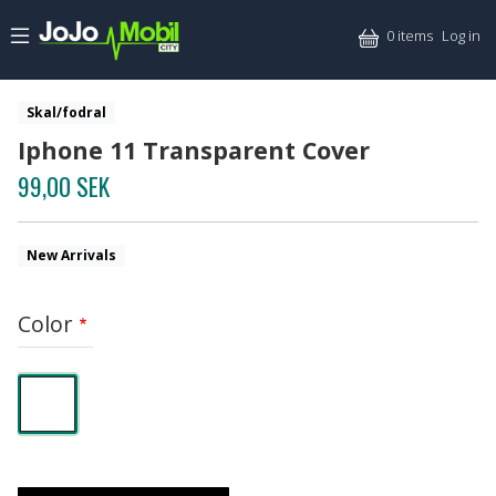
Skip to main content
Mitt
0 items
Log in
Skal/fodral
Iphone 11 Transparent Cover
99,00 SEK
New Arrivals
Color